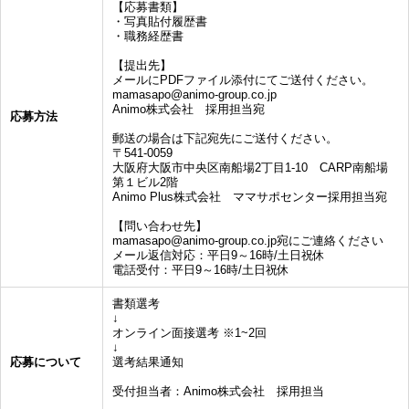
【応募書類】
・写真貼付履歴書
・職務経歴書
【提出先】
メールにPDFファイル添付にてご送付ください。
mamasapo@animo-group.co.jp
Animo株式会社 採用担当宛
応募方法
郵送の場合は下記宛先にご送付ください。
〒541-0059
大阪府大阪市中央区南船場2丁目1-10 CARP南船場
第１ビル2階
Animo Plus株式会社 ママサポセンター採用担当宛
【問い合わせ先】
mamasapo@animo-group.co.jp宛にご連絡ください
メール返信対応：平日9～16時/土日祝休
電話受付：平日9～16時/土日祝休
書類選考
↓
オンライン面接選考 ※1~2回
↓
応募について
選考結果通知
受付担当者：Animo株式会社 採用担当