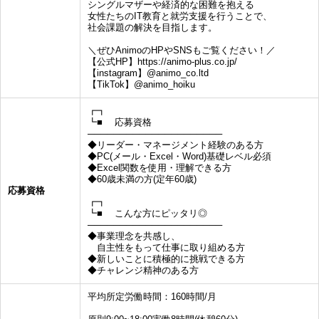
シングルマザーや経済的な困難を抱える
女性たちのIT教育と就労支援を行うことで、
社会課題の解決を目指します。
＼ぜひAnimoのHPやSNSもご覧ください！／
【公式HP】https://animo-plus.co.jp/
【instagram】@animo_co.ltd
【TikTok】@animo_hoiku
┏┓
┗■ 応募資格
─────────────────────
◆リーダー・マネージメント経験のある方
◆PC(メール・Excel・Word)基礎レベル必須
◆Excel関数を使用・理解できる方
◆60歳未満の方(定年60歳)
応募資格
┏┓
┗■ こんな方にピッタリ◎
─────────────────────
◆事業理念を共感し、
自主性をもって仕事に取り組める方
◆新しいことに積極的に挑戦できる方
◆チャレンジ精神のある方
平均所定労働時間：160時間/月