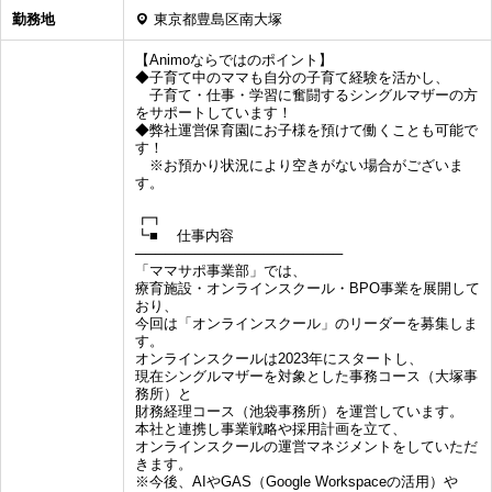
勤務地
東京都豊島区南大塚
【Animoならではのポイント】
◆子育て中のママも自分の子育て経験を活かし、
子育て・仕事・学習に奮闘するシングルマザーの方
をサポートしています！
◆弊社運営保育園にお子様を預けて働くことも可能で
す！
※お預かり状況により空きがない場合がございま
す。
┏┓
┗■ 仕事内容
─────────────────────
「ママサポ事業部」では、
療育施設・オンラインスクール・BPO事業を展開して
おり、
今回は「オンラインスクール」のリーダーを募集しま
す。
オンラインスクールは2023年にスタートし、
現在シングルマザーを対象とした事務コース（大塚事
務所）と
財務経理コース（池袋事務所）を運営しています。
本社と連携し事業戦略や採用計画を立て、
オンラインスクールの運営マネジメントをしていただ
きます。
※今後、AIやGAS（Google Workspaceの活用）や