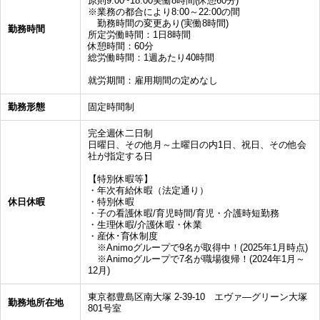
原則9:00~18:00実働8時間(休憩60分)
※業務の都合により8:00～22:00の間
勤務時間の変更あり(実働8時間)
勤務時間
所定労働時間：1日8時間
休憩時間：60分
総労働時間：1週あたり40時間
就労期間：雇用期間の定めなし
勤務形態
固定時間制
完全週休二日制
日曜日、その他月～土曜日の内1日、祝日、その他会
社が指定する日
【特別休暇等】
・年次有給休暇（法定通り）
休日休暇
・特別休暇
・子の看護休暇/育児時間/育児・介護時短勤務
・生理休暇/介護休暇・休業
・産休･育休制度
※Animoグループで9名が取得中！(2025年1月時点)
※Animoグループで7名が職場復帰！(2024年1月～
12月)
東京都豊島区南大塚 2-39-10 エヴァ―グリーン大塚
勤務地所在地
801号室