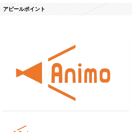
アピールポイント
❮
❯