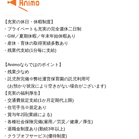
【充実の休日・休暇制度】
・プライベートも充実の完全週休二日制
・GW／夏期休暇／年末年始休暇あり
・産休・育休の取得実績多数あり
・残業代支給(1分毎に支給)
【Animoならではのポイント】
・残業少なめ
・託児所完備※弊社運営保育園の託児利用可
(お預かり状況により空きがない場合がございます)
【充実の福利厚生】
・交通費規定支給(1か月定期代上限)
・住宅手当※規定あり
・賞与年2回(業績による)
・各種社会保険完備(雇用／労災／健康／厚生)
・退職金制度あり(勤続3年以上)
・クラブオフサービス(優待制度)