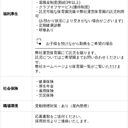
・退職金制度(勤続3年以上)
・クラブオフサービス(優待制度)
・託児可能な保育園完備※弊社運営保育園の託児利用
福利厚生
可
(お預かり状況により空きがない場合がございます)
・定期健康診断
・研修あり
┏┓
┗■ お子様を預けながら勤務をご希望の場合
─────────────────────
弊社運営保育園にて託児を賜ります。
託児についてはご希望園までお問い合わせくださいま
せ。
弊社ホームページより保育園一覧がご覧いただけま
す。
・健康保険
・厚生年金
社会保険
・雇用保険
・労災保険
職場環境
受動喫煙対策：あり（屋内禁煙）
応募書類をご送付ください。
採用担当よりご連絡いたします。