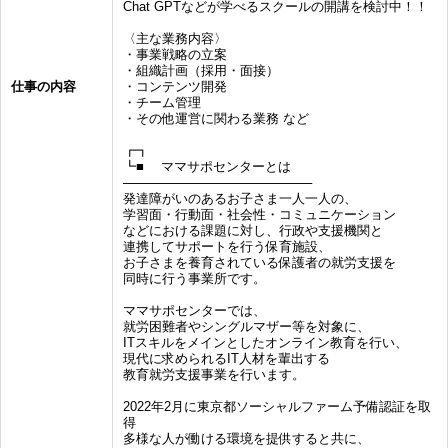
Chat GPTなどが学べるスクールの開講を検討中！！
〈主な業務内容〉
・事業戦略の立案
・組織計画（採用・面接）
仕事の内容
・コンテンツ開発
・チーム管理
・その他運営に関わる業務 など
┏┓
┗■ ママサポセンターとは
─────────────────────
発達障がいのあるお子さま一人一人の、
学習面・行動面・社会性・コミュニケーション
などにおける課題に対し、行政や支援機関と
連携してサポートを行う保育施設、
お子さまを養育されている保護者の就労支援を
同時に行う事業所です。
ママサポセンターでは、
就労困難者やシングルマザー等を対象に、
ITスキルをメインとしたオンライン教育を行い、
現代に求められるIT人材を輩出する
教育就労支援事業を行います。
2022年2月に東京都ソーシャルファーム予備認証を取
得
多様な人が働ける環境を提供すると共に、