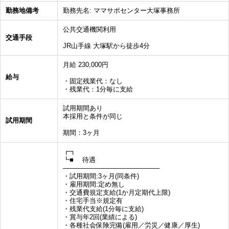
勤務地備考
勤務先名: ママサポセンター大塚事務所
公共交通機関利用
交通手段
JR山手線 大塚駅から徒歩4分
月給 230,000円
給与
・固定残業代：なし
・残業代：1分毎に支給
試用期間あり
本採用と条件が同じ
試用期間
期間：3ヶ月
┏┓
┗■ 待遇
─────────────────────
・試用期間:3ヶ月(同条件)
・雇用期間:定め無し
・交通費規定支給(1か月定期代上限)
・住宅手当※規定有
・残業代支給(1分毎に支給)
・賞与年2回(業績による)
・各種社会保険完備(雇用／労災／健康／厚生)